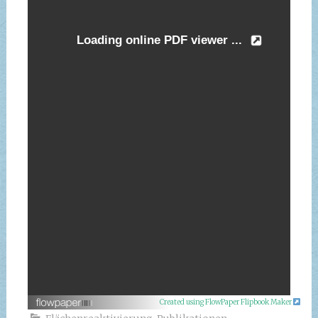
Created using FlowPaper Flipbook Maker