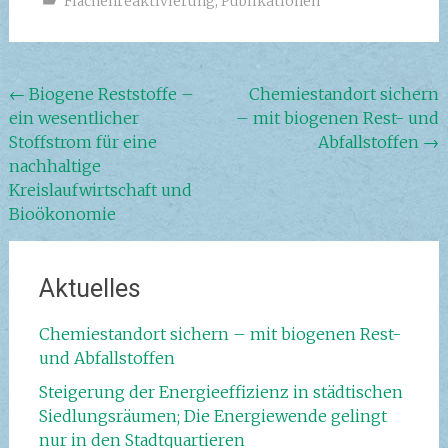
Flächenreaktivierung
,
Publikationen
Beitragsnavigation
←
Biogene Reststoffe –
Chemiestandort sichern
ein wesentlicher
– mit biogenen Rest- und
Stoffstrom für eine
Abfallstoffen
→
nachhaltige
Kreislaufwirtschaft und
Bioökonomie
Aktuelles
Chemiestandort sichern – mit biogenen Rest-
und Abfallstoffen
Steigerung der Energieeffizienz in städtischen
Siedlungsräumen; Die Energiewende gelingt
nur in den Stadtquartieren